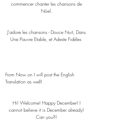
commencer chanter les chansons de 
Nöel. 
J'adore les chansons - Douce Nuit, Dans 
Une Pauvre Etable, et Adeste Fidèles  
From Now on I will post the English 
Translation as well! 
Hi! Welcome! Happy December! I 
cannot believe it is December already! 
Can you?! 