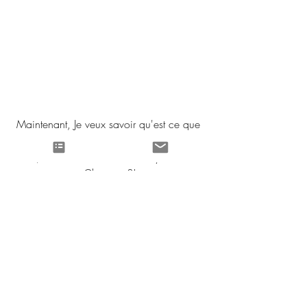
Maintenant, Je veux savoir qu'est ce que 
tu fait pour Nöel?!
Now, I want to know what do you do for 
Christmas?!