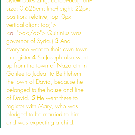
style="box-sizing: border-box; font-
size: 0.625em; line-height: 22px; 
position: relative; top: 0px; 
vertical-align: top;">
<
a
=">a</a>"> Quirinius was 
governor of Syria.) 
3 
And 
everyone went to their own town 
to register.
4 
So Joseph also went 
up from the town of Nazareth in 
Galilee to Judea, to Bethlehem 
the town of David, because he 
belonged to the house and line 
of David. 
5 
He went there to 
register with Mary, who was 
pledged to be married to him 
and was expecting a child.