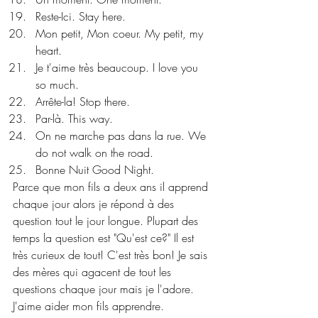
Reste-Ici. Stay here. 
Mon petit, Mon coeur. My petit, my 
heart. 
Je t'aime très beaucoup. I love you 
so much. 
Arrête-la! Stop there.
Par-là. This way. 
On ne marche pas dans la rue. We 
do not walk on the road. 
Bonne Nuit Good Night. 
Parce que mon fils a deux ans il apprend 
chaque jour alors je répond à des 
question tout le jour longue. Plupart des 
temps la question est "Qu'est ce?" Il est 
très curieux de tout! C'est très bon! Je sais 
des mères qui agacent de tout les 
questions chaque jour mais je l'adore. 
J'aime aider mon fils apprendre.