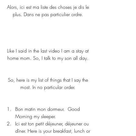
Alors, ici est ma liste des choses je dis le 
plus. Dans ne pas particulier ordre. 
Like I said in the last video I am a stay at 
home mom. So, I talk to my son all day. 
So, here is my list of things that I say the 
most. In no particular order. 
Bon matin mon dormeur.  Good 
Morning my sleeper.
Ici est ton petit déjeuner, déjeuner ou 
dîner. Here is your breakfast, lunch or 