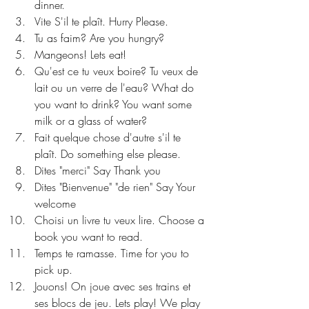
dinner. 
Vite S'il te plaît. Hurry Please.
Tu as faim? Are you hungry? 
Mangeons! Lets eat! 
Qu'est ce tu veux boire? Tu veux de 
lait ou un verre de l'eau? What do 
you want to drink? You want some 
milk or a glass of water? 
Fait quelque chose d'autre s'il te 
plaît. Do something else please. 
Dites "merci" Say Thank you 
Dites "Bienvenue" "de rien" Say Your 
welcome 
Choisi un livre tu veux lire. Choose a 
book you want to read. 
Temps te ramasse. Time for you to 
pick up. 
Jouons! On joue avec ses trains et 
ses blocs de jeu. Lets play! We play 