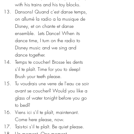
with his trains and his toy blocks. 
Dansons! Quand c'est danse temps, 
on allumé la radio a la musique de 
Disney, et on chante et danse 
ensemble.  Lets Dance! When its 
dance time, I turn on the radio to 
Disney music and we sing and 
dance together. 
Temps te coucher! Brosse les dents 
s'il te plaît. Time for you to sleep! 
Brush your teeth please. 
Tu voudrais une verre de l'eau ce soir 
avant se coucher? Would you like a 
glass of water tonight before you go 
to bed? 
Viens ici s'il te plaît, maintenant. 
Come here please, now. 
Tais-toi s'il te plaît. Be quiet please. 
Un moment. One moment. 